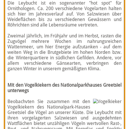
Die Leybucht ist ein sogenannter "hot spot" für
Ornithologen. Ca. 200 verschiedene Vogelarten halten
sich hier im Jahresverlauf auf. Von Salzwiesen über
Weideflächen bis zu verschiedenen Gewässern und
Röhrichten sind alle Lebensräume vertreten.
Zweimal jährlich, im Frühjahr und im Herbst, rasten die
Zugvögel mehrere Wochen im nahrungsreichen
Wattenmeer, um hier Energie aufzutanken - auf dem
weiten Weg in die Brutgebiete im hohen Norden bzw.
die Winterquartiere in südlichen Gefilden. Andere, vor
allem verschiedene Gänsearten, verbringen den
ganzen Winter in unserem gemäßigten Klima.
Mit den Vogelkiekern des Nationalparkhauses Greetsiel
unterwegs
Be­obachvten Sie zusam­men mit den
Vogel­kiekern des Nationalpark-­Hauses
Greetsiel die Vögel an unserer Küste. Die Ley­bucht mit
ihren vor­gelagerten Salz­wiesen und ausgedehnten
Wattflächen bietet unzähligen Vögeln wertvollen Rast-,
Brut- und Nahr­ungs­raum. Mit Fern­glas und Spektiv