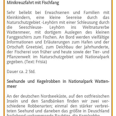
Minikreuzfahrt mit Fischfang
Sehr beliebt bei Erwachsenen und Familien mit
Kleinkindern, eine kleine Seereise durch das
Naturschutzgebiet -Leyhörn mit einer Schleusung durch
die Seeschleuse- Leyhörn ins Weltnaturerbe
Wattenmeer, mit dortigem Auslegen des kleinen
Fanggeschirrs zum Fischen. An Bord werden vielfältige
Informationen und Erläuterungen zum Hafen und der
Ortschaft Greetsiel, zum Deichbau der Jahrhunderte,
der Fischerei von früher und heute sowie der Tier- und
Pflanzenwelt im Naturschutzgebiet und Nationalpark
gegeben. (Text: Frisia)
Dauer ca. 2 Std.
Seehunde und Kegelrobben in Nationalpark Wat­ten­
meer
An der deut­schen Nord­see­küste, auf den ost­friesischen
Inseln und den Sandbänken finden wir zwei ver­
schiedene Robben­arten; einmal den stärker ver­brei­
teten See­hund und da­neben das größte in Deu­sch­land
frei­lebend vor­kommende Raub­tier, die Kegel­robbe.