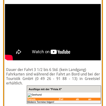
Dauer der Fahrt 3 1/2 bis 6 Std. (kein Landgang)
Fahrkarten sind während der Fahrt an Bord und bei der
Touristik GmbH (0 49 26 - 91 88 - 13) in Greetsiel
erhältlich.
Ausflüge mit der "Frisia X"
Datum
Ziel
ab
an
Weitere Termine folgen!