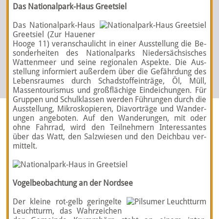
Das Nationalpark-Haus Greetsiel
Das Nationalpark-­Haus
Greetsiel (Zur Hauener
Hooge 11) ver­an­schau­licht in einer Aus­stell­ung die Be­
sonder­heiten des National­parks Nieder­sächs­isches
Watten­meer und seine regionalen Aspekte. Die Aus­
stellung informiert außerdem über die Gefährd­ung des
Lebens­raumes durch Schad­stoff­einträge, Öl, Müll,
Massen­tourismus und großflächige Ein­deich­ungen. Für
Gruppen und Schul­klassen werden Führ­ungen durch die
Aus­stell­ung, Mikros­kopieren, Dia­vorträge und Wan­der­
ungen angeboten. Auf den Wander­ungen, mit oder
ohne Fahr­rad, wird den Teilnehmern Interessantes
über das Watt, den Salz­wiesen und den Deichbau ver­
mittelt.
Vogelbeobachtung an der Nordsee
Der kleine rot-­gelb gerin­gelte
Leucht­turm, das Wahr­zeich­en