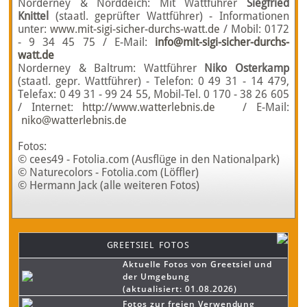
Norderney & Norddeich: Mit Wattführer
Siegfried
Knittel
(staatl. geprüfter Wattführer) - Informationen
unter:
www.mit-sigi-sicher-durchs-watt.de
/ Mobil: 0172
- 9 34 45 75 / E-Mail:
info@mit-sigi-sicher-durchs-
watt.de
Norderney & Baltrum: Wattführer
Niko Osterkamp
(staatl. gepr. Wattführer) - Telefon: 0 49 31 - 14 479,
Telefax: 0 49 31 - 99 24 55, Mobil-Tel. 0 170 - 38 26 605
/ Internet:
http://www.watterlebnis.de
/ E-Mail:
niko@watterlebnis.de
Fotos:
© cees49 - Fotolia.com (Ausflüge in den Nationalpark)
© Naturecolors - Fotolia.com (Löffler)
© Hermann Jack (alle weiteren Fotos)
GREETSIEL FOTOS
Aktuelle Fotos von Greetsiel und
der Umgebung
(aktualisiert: 01.08.2026)
Fotos zur freien Verwendung