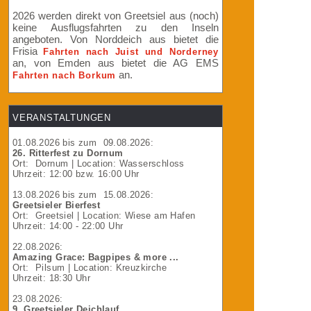
2026 werden direkt von Greetsiel aus (noch)
keine Ausflugsfahrten zu den Inseln
angeboten. Von Norddeich aus bietet die
Frisia
Fahrten nach Juist und Norderney
an, von Emden aus bietet die AG EMS
an.
Fahrten nach Borkum
VERANSTALTUNGEN
01.08.2026
bis zum
09.08.2026
:
26. Ritterfest zu Dornum
Ort:
Dornum
| Location: Wasserschloss
Uhrzeit: 12:00 bzw. 16:00 Uhr
13.08.2026
bis zum
15.08.2026
:
Greetsieler Bierfest
Ort:
Greetsiel
| Location: Wiese am Hafen
Uhrzeit: 14:00 - 22:00 Uhr
22.08.2026
:
Amazing Grace: Bagpipes & more ...
Ort:
Pilsum
| Location: Kreuzkirche
Uhrzeit: 18:30 Uhr
23.08.2026
:
9. Greetsieler Deichlauf