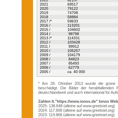
2022
62137
2021
69517
2020
79122
2019
74708
2018
58884
2017 /*
59633
2016 /
113201
2015 /
104602
2014 /
98798
2013 /*
114331
2012 /
103428
2011 /
99912
2010 /
105257
2009 /
104179
2008 /
84823
2007 /
85493
2006 /
62779
2005 /
ca. 40 000
* Am 28. Oktober 2013 wurde die grüne Gr
beschädigt. Die Bilder der herabfallenden
deutschlandweit und auch international für Auf
Zahlen lt."https://www.ionos.de" Ionos Web
2025: 138.648 (alleine auf www.greetsiel.org)
2024: 117.608 (alleine auf www.greetsiel.org)
2023: 119.868 (alleine auf www.greetsiel.org)