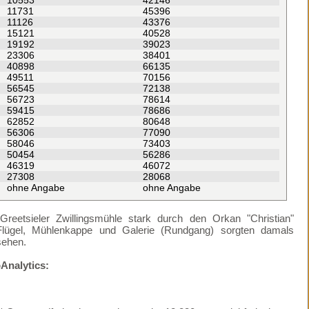
10553
42146
11731
45396
11126
43376
15121
40528
19192
39023
23306
38401
40898
66135
49511
70156
56545
72138
56723
78614
59415
78686
62852
80648
56306
77090
58046
73403
50454
56286
46319
46072
27308
28068
ohne Angabe
ohne Angabe
eetsieler Zwillingsmühle stark durch den Orkan "Christian"
 Flügel, Mühlenkappe und Galerie (Rundgang) sorgten damals
sehen.
Analytics: