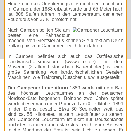
Heute noch als Orientierungshilfe dient der Leuchtturm
in Campen, der 1888 erbaut wurde und 65 Meter hoch
ist. 308 Stufen führen in den Lampenraum, der einen
Feuerkreis von 37 Kilometern hat.
Nach Campen sollten Sie am
besten eine Fahrradtour
machen. Von Greetsiel aus können Sie direkt am Deich
entlang bis zum Campener Leuchtturm fahren.
In Campen befindet sich auch das Ostfriesische
Landwirtschaftsmuseum (
www.olmc.de
). In dem
Museum (2 alten historischen Bauernhöfen) ist eine
große Sammlung von landwirtschaftlichen Geräten,
Maschinen, wie Traktoren, Kutschen u.s.w. ausgestellt.
Der Campener Leuchtturm
1889 wurde mit dem Bau
des höchsten Leuchtturmes an der deutschen
Nordseeküste begonnen. Beinahe zwei Jahre später
wurde dieser nach einer Probezeit am 01. Oktober 1891
in den Dienst gestellt. Etwa 30 Seemeilen weit, das
sind ca. 55 Kilometer, ist sein Leuchtfeuer zu sehen.
Der Campener Leuchtturm ist nicht nur Deutschlands
höchstes, sondern auch stärkstes Leuchtfeuer. Bis weit
in die Mündung der Ems ist sein Licht zu sehen. Er