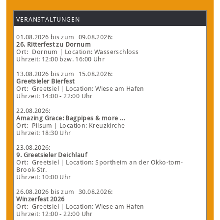
VERANSTALTUNGEN
01.08.2026
bis zum
09.08.2026
:
26. Ritterfest zu Dornum
Ort:
Dornum
| Location: Wasserschloss
Uhrzeit: 12:00 bzw. 16:00 Uhr
13.08.2026
bis zum
15.08.2026
:
Greetsieler Bierfest
Ort:
Greetsiel
| Location: Wiese am Hafen
Uhrzeit: 14:00 - 22:00 Uhr
22.08.2026
:
Amazing Grace: Bagpipes & more ...
Ort:
Pilsum
| Location: Kreuzkirche
Uhrzeit: 18:30 Uhr
23.08.2026
:
9. Greetsieler Deichlauf
Ort:
Greetsiel
| Location: Sportheim an der Okko-tom-
Brook-Str.
Uhrzeit: 10:00 Uhr
26.08.2026
bis zum
30.08.2026
:
Winzerfest 2026
Ort:
Greetsiel
| Location: Wiese am Hafen
Uhrzeit: 12:00 - 22:00 Uhr