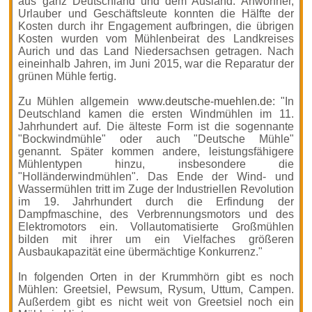
aus ganz Deutschland und dem Ausland. Anwohner,
Urlauber und Geschäftsleute konnten die Hälfte der
Kosten durch ihr Engagement aufbringen, die übrigen
Kosten wurden vom Mühlenbeirat des Landkreises
Aurich und das Land Niedersachsen getragen. Nach
eineinhalb Jahren, im Juni 2015, war die Reparatur der
grünen Mühle fertig.
Zu Mühlen allgemein
www.deutsche-muehlen.de
: "In
Deut­sch­land kamen die ersten Windmühlen im 11.
Jahrhundert auf. Die älteste Form ist die sogennante
"Bockwindmühle" oder auch "Deutsche Mühle"
genannt. Später kommen andere, leistungsfähigere
Mühlentypen hinzu, insbesondere die
"Holländerwindmühlen". Das Ende der Wind- und
Wasser­mühlen tritt im Zuge der Industriellen Revolution
im 19. Jahrhundert durch die Erfindung der
Dampfmaschine, des Verbrennungsmotors und des
Elektromotors ein. Voll­automatisierte Großmühlen
bilden mit ihrer um ein Vielfaches größeren
Ausbaukapazität eine übermächtige Konkurrenz."
In folgenden Orten in der Krummhörn gibt es noch
Mühlen: Greetsiel, Pewsum, Rysum, Uttum, Campen.
Außerdem gibt es nicht weit von Greetsiel noch ein