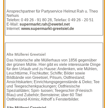
Ansprechpartner für Partyservice Helmut Rah u. Theo
Nehuis
Telefon: 0 49 26 - 91 80 28, Telefax: 0 49 26 - 20 51
E-Mail:
supermarkt.rah@ewetel.net
Internet:
www.supermarkt-greetsiel.de
Alte Müllerei Greetsiel
Das historische alte Müllerhaus von 1856 gegenüber
der grünen Mühle. Hier gibt es viele interessante Dinge
für den Urlaub und zu Hause: Andenken, wie Mühlen,
Leuchttürme, Fischkutter, Schiffe; Bilder sowie
Bildbände von Greetsiel, Pilsum, Ostfriesland;
Ansichtskarten; Einrichtungsgegenstände & Deko; Tee
und Teegeschenkpackungen; Ostfriesische
Spezialitäten; Spiri- tuosen; Teegeschirr (Friesisch
Blau) und Zubehör; Bernsteine; über 60 Titel
Ostfriesland-Krimis; Althoff´s Fensterbilder.
Alte Müllerei Greetsiel