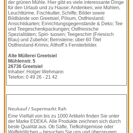
der grünen Mühle. Hier gibt es viele interessante Dinge
für den Urlaub und zu Hause: Andenken, wie Mühlen,
Leuchttürme, Fischkutter, Schiffe; Bilder sowie
Bildbände von Greetsiel, Pilsum, Ostfriesland;
Ansichtskarten; Einrichtungsgegenstände & Deko; Tee
und Teegeschenkpackungen; Ostfriesische
Spezialitäten; Spiri- tuosen; Teegeschirr (Friesisch
Blau) und Zubehör; Bernsteine; über 60 Titel
Ostfriesland-Krimis; Althoff´s Fensterbilder.
Alte Müllerei Greetsiel
Mühlenstr. 5
26736 Greetsiel
Inhaber: Holger Wehmann
Telefon: 0 49 26 - 21 42
Neukauf / Supermarkt Rah
Eine Vielfalt von bis zu 1000 Artikeln finden Sie unter
der Marke EDEKA. Alle Produkte zeichnen sich durch
beste Qualität aus. Ob Säfte, Tiefkühlgemüse oder
Waffelröllchen – besuchen Sie uns und überzeugen