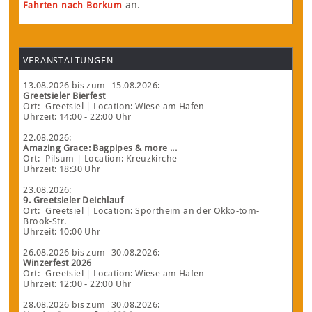
an.
Fahrten nach Borkum
VERANSTALTUNGEN
13.08.2026
bis zum
15.08.2026
:
Greetsieler Bierfest
Ort:
Greetsiel
| Location: Wiese am Hafen
Uhrzeit: 14:00 - 22:00 Uhr
22.08.2026
:
Amazing Grace: Bagpipes & more ...
Ort:
Pilsum
| Location: Kreuzkirche
Uhrzeit: 18:30 Uhr
23.08.2026
:
9. Greetsieler Deichlauf
Ort:
Greetsiel
| Location: Sportheim an der Okko-tom-
Brook-Str.
Uhrzeit: 10:00 Uhr
26.08.2026
bis zum
30.08.2026
:
Winzerfest 2026
Ort:
Greetsiel
| Location: Wiese am Hafen
Uhrzeit: 12:00 - 22:00 Uhr
28.08.2026
bis zum
30.08.2026
: