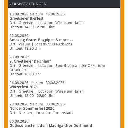
VERANSTALTUNGEN
13.08.2026
bis zum
15.08.2026
:
Greetsieler Bierfest
Ort:
Greetsiel
| Location: Wiese am Hafen
Uhrzeit: 14:00 - 22:00 Uhr
22.08.2026
:
Amazing Grace: Bagpipes & more ...
Ort:
Pilsum
| Location: Kreuzkirche
Uhrzeit: 18:30 Uhr
23.08.2026
:
9. Greetsieler Deichlauf
Ort:
Greetsiel
| Location: Sportheim an der Okko-tom-
Brook-Str.
Uhrzeit: 10:00 Uhr
26.08.2026
bis zum
30.08.2026
:
Winzerfest 2026
Ort:
Greetsiel
| Location: Wiese am Hafen
Uhrzeit: 12:00 - 22:00 Uhr
28.08.2026
bis zum
30.08.2026
:
Norder Sommerfest 2026
Ort:
Norden
| Location: Innenstadt
30.08.2026
:
Gottesdienst mit dem Madrigalchor Dortmund