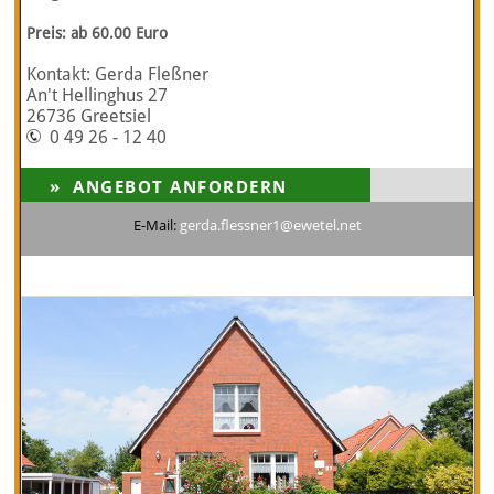
Preis: ab 60.00 Euro
Kontakt: Gerda Fleßner
An't Hellinghus 27
26736 Greetsiel
0 49 26 - 12 40
E-Mail:
gerda.flessner1@ewetel.net