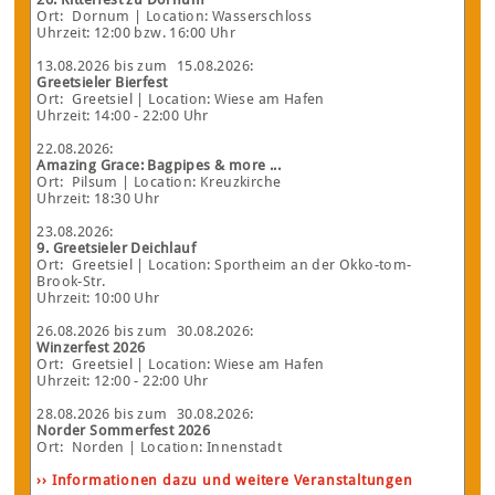
Ort:
Dornum
| Location: Wasserschloss
Uhrzeit: 12:00 bzw. 16:00 Uhr
13.08.2026
bis zum
15.08.2026
:
Greetsieler Bierfest
Ort:
Greetsiel
| Location: Wiese am Hafen
Uhrzeit: 14:00 - 22:00 Uhr
22.08.2026
:
Amazing Grace: Bagpipes & more ...
Ort:
Pilsum
| Location: Kreuzkirche
Uhrzeit: 18:30 Uhr
23.08.2026
:
9. Greetsieler Deichlauf
Ort:
Greetsiel
| Location: Sportheim an der Okko-tom-
Brook-Str.
Uhrzeit: 10:00 Uhr
26.08.2026
bis zum
30.08.2026
:
Winzerfest 2026
Ort:
Greetsiel
| Location: Wiese am Hafen
Uhrzeit: 12:00 - 22:00 Uhr
28.08.2026
bis zum
30.08.2026
:
Norder Sommerfest 2026
Ort:
Norden
| Location: Innenstadt
›› Informationen dazu und weitere Veranstaltungen