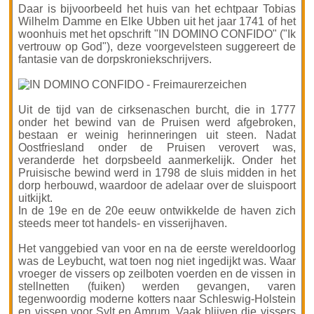
Daar is bijvoorbeeld het huis van het echtpaar Tobias
Wilhelm Damme en Elke Ubben uit het jaar 1741 of het
woonhuis met het opschrift "IN DOMINO CONFIDO" ("Ik
vertrouw op God"), deze voorgevelsteen suggereert de
fantasie van de dorpskroniekschrijvers.
Uit de tijd van de cirksenaschen burcht, die in 1777
onder het bewind van de Pruisen werd afgebroken,
bestaan er weinig herinneringen uit steen. Nadat
Oostfriesland onder de Pruisen verovert was,
veranderde het dorpsbeeld aanmerkelijk. Onder het
Pruisische bewind werd in 1798 de sluis midden in het
dorp herbouwd, waardoor de adelaar over de sluispoort
uitkijkt.
In de 19e en de 20e eeuw ontwikkelde de haven zich
steeds meer tot handels- en visserijhaven.
Het vanggebied van voor en na de eerste wereldoorlog
was de Leybucht, wat toen nog niet ingedijkt was. Waar
vroeger de vissers op zeilboten voerden en de vissen in
stellnetten (fuiken) werden gevangen, varen
tegenwoordig moderne kotters naar Schleswig-Holstein
en vissen voor Sylt en Amrum. Vaak blijven die vissers