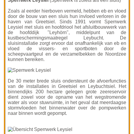
Sperrwerk Leysiel
(Sperrwerk is zoiets als een sluis)
Zoals al eerder hierboven vermeld, hebben eb en vloed
door de bouw van een sluis hun invloed verloren in de
haven van Greetsiel. Sinds 1991 vormt Sperrwerk
Leysiel met sluis en hoofdriool het afsluitbouwwerk van
de hoofddijk
"Leyhörn"
, middelpunt van de
kustbeschermingsmaatregel Leybucht. De
sluisinstallatie zorgt ervoor dat onafhankelijk van eb en
vloed de vissers- en sportboten door de
scheepvaartgeul en de verzamelbekken de Noordzee
kunnen bereiken.
De 30 meter brede sluis ondersteunt de afvoerfuncties
van de installaties in Greetsiel en Leybuchtsiel. Het
binnendijks 200 hectare gelegen grote zeereservoir
dient zowel voor de opname van het wegstromende
water als voor stuwruimte, in het geval dat meerdaagse
stormvloeden het binnenwater over de pompwerken
naar binnen wordt gepompt.