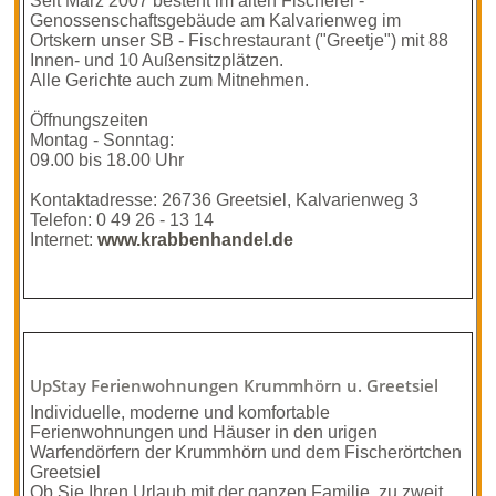
Seit März 2007 besteht im alten Fischerei -
Genossenschaftsgebäude am Kalvarienweg im
Ortskern unser SB - Fischrestaurant ("Greetje") mit 88
Innen- und 10 Außensitzplätzen.
Alle Gerichte auch zum Mitnehmen.
Öffnungszeiten
Montag - Sonntag:
09.00 bis 18.00 Uhr
Kontaktadresse: 26736 Greetsiel, Kalvarien­weg 3
Telefon: 0 49 26 - 13 14
Internet:
www.krabbenhandel.de
UpStay Ferienwohnungen Krummhörn u. Greetsiel
Individuelle, moderne und komfortable
Ferienwohnungen und Häuser in den urigen
Warfendörfern der Krummhörn und dem Fischerörtchen
Greetsiel
Ob Sie Ihren Urlaub mit der ganzen Familie, zu zweit