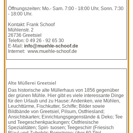
Öffnungszeiten: Mo.- Sam. 7:00 - 18:00 Uhr, Sonn. 7:30
- 18:00 Uhr.
Kontakt: Frank Schoof
Mühlenstr. 2
26736 Greetsiel
Telefon: 0 49 26 - 92 65 30
E-Mail:
info@muehle-schoof.de
Internet:
www.muehle-schoof.de
Alte Müllerei Greetsiel
Das historische alte Müllerhaus von 1856 gegenüber
der grünen Mühle. Hier gibt es viele interessante Dinge
für den Urlaub und zu Hause: Andenken, wie Mühlen,
Leuchttürme, Fischkutter, Schiffe; Bilder sowie
Bildbände von Greetsiel, Pilsum, Ostfriesland;
Ansichtskarten; Einrichtungsgegenstände & Deko; Tee
und Teegeschenkpackungen; Ostfriesische
Spezialitäten; Spiri- tuosen; Teegeschirr (Friesisch
Blau) und Zubehör; Bernsteine; über 60 Titel