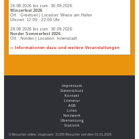
26.08.2026
bis zum
30.08.2026
:
Winzerfest 2026
Ort:
Greetsiel
| Location: Wiese am Hafen
Uhrzeit: 12:00 - 22:00 Uhr
28.08.2026
bis zum
30.08.2026
:
Norder Sommerfest 2026
Ort:
Norden
| Location: Innenstadt
›› Informationen dazu und weitere Veranstaltungen
Impressum
Datenschutz
Kontakt
Literatur
AGB
Links
Netzwerk
Übersetzung
Statistik